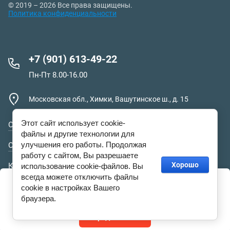
© 2019 – 2026 Все права защищены.
Политика конфиденциальности
+7 (901) 613-49-22
Пн-Пт 8.00-16.00
Московская обл., Химки, Вашутинское ш., д. 15
Этот сайт использует cookie-
О компании
файлы и другие технологии для
улучшения его работы. Продолжая
Оплата и доставка
работу с сайтом, Вы разрешаете
Хорошо
Контакты
использование cookie-файлов. Вы
всегда можете отключить файлы
Этот сайт использует файлы cookie и метаданные. Продолжая
просматривать его, вы соглашаетесь на использование нами
Гарантия и сервис
cookie в настройках Вашего
файлов cookie и метаданных в соответствии с
Политикой
браузера.
конфиденциальности
.
Продолжить