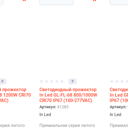
0
0
й прожектор
Светодиодный прожектор
Светоди
68 1200W CRI70
In Led GL-FL-68 800/1000W
In Led G
VAC)
CRI70 IP67 (100-277VAC)
IP67 (1
Артикул:
91283
Артикул:
In Led
In Led
ерия литого
Премиальная серия литого
Премиал