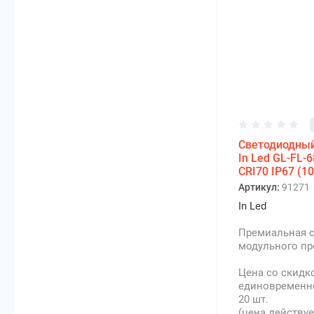
Светодиодны
In Led GL-FL-
CRI70 IP67 (1
Артикул:
91271
In Led
Премиальная с
модульного пр
Цена со скидк
единовременно
20 шт.
(цена действует