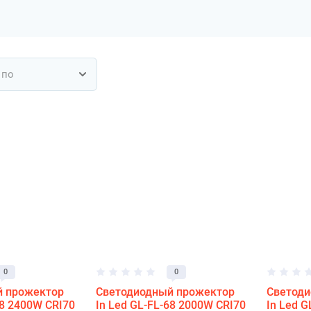
 по
0
0
й прожектор
Светодиодный прожектор
Светоди
68 2400W CRI70
In Led GL-FL-68 2000W CRI70
In Led G