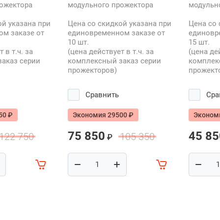
ожектора
модульного прожектора
модульн
ой указана при
Цена со скидкой указана при
Цена со 
м заказе от
единовременном заказе от
единовр
10 шт.
15 шт.
 в т.ч. за
(цена действует в т.ч. за
(цена дей
аказ серии
комплексный заказ серии
комплек
прожекторов)
прожект
Сравнить
Сра
50 ₽
Экономия 29500 ₽
Эконом
75 850
45 85
122 750
105 350
₽