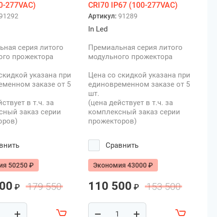
00-277VAC)
CRI70 IP67 (100-277VAC)
91292
Артикул:
91289
In Led
ьная серия литого
Премиальная серия литого
ого прожектора
модульного прожектора
скидкой указана при
Цена со скидкой указана при
еменном заказе от 5
единовременном заказе от 5
шт.
ствует в т.ч. за
(цена действует в т.ч. за
сный заказ серии
комплексный заказ серии
оров)
прожекторов)
внить
Сравнить
ия 50250 ₽
Экономия 43000 ₽
300
110 500
179 550
153 500
₽
₽