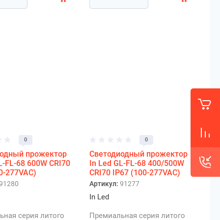
0
0
одный прожектор
Светодиодный прожектор
L-FL-68 600W CRI70
In Led GL-FL-68 400/500W
00-277VAC)
CRI70 IP67 (100-277VAC)
91280
Артикул:
91277
In Led
ьная серия литого
Премиальная серия литого