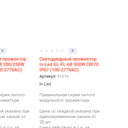
0
0
й прожектор
Светодиодный прожектор
68 200/250W
In Led GL-FL-68 300W CRI70
00-277VAC)
IP67 (100-277VAC)
Артикул:
91274
In Led
ерия литого
Премиальная серия литого
ожектора
модульного прожектора
ой указана при
Цена со скидкой указана при
м заказе от
единовременном заказе от
20 шт.
 в т.ч. за
(цена действует в т.ч. за