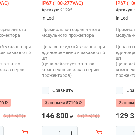
VAC)
IP67 (100-277VAC)
IP67 (1
Артикул:
91295
Артикул:
In Led
In Led
ерия литого
Премиальная серия литого
Премиал
ожектора
модульного прожектора
модульн
ой указана при
Цена со скидкой указана при
Цена со 
м заказе от 5
единовременном заказе от 5
единовр
шт.
шт.
 в т.ч. за
(цена действует в т.ч. за
(цена дей
аказ серии
комплексный заказ серии
комплек
прожекторов)
прожект
Сравнить
Сра
00 ₽
Экономия 57100 ₽
Эконом
146 800
129 
238 900
203 900
₽