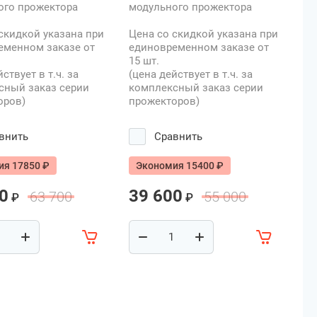
ого прожектора
модульного прожектора
скидкой указана при
Цена со скидкой указана при
еменном заказе от
единовременном заказе от
15 шт.
ствует в т.ч. за
(цена действует в т.ч. за
сный заказ серии
комплексный заказ серии
оров)
прожекторов)
внить
Сравнить
ия 17850 ₽
Экономия 15400 ₽
0
39 600
63 700
55 000
₽
₽