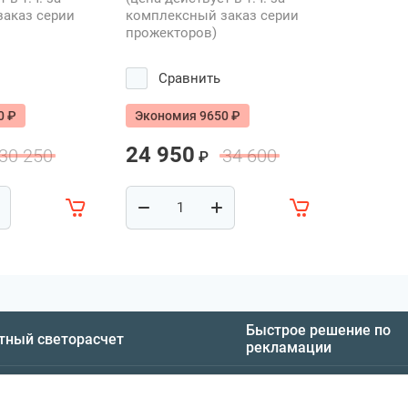
аказ серии
комплексный заказ серии
прожекторов)
Сравнить
0 ₽
Экономия 9650 ₽
24 950
30 250
34 600
₽
Быстрое решение по
тный светорасчет
рекламации
О компан