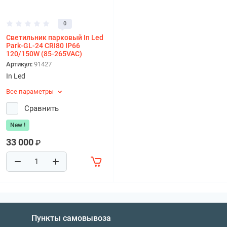
0
Светильник парковый In Led
Park-GL-24 СRI80 IP66
120/150W (85-265VAC)
Артикул:
91427
In Led
Все параметры
Сравнить
New !
33 000
₽
Пункты самовывоза