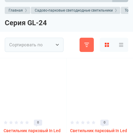
Главная
Садово-парковые светодиодные светильники
Торш
Серия GL-24
Сортировать по
0
0
Светильник парковый In Led
Светильник парковый In Led