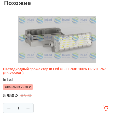
Похожие
Светодиодный прожектор In Led GL-FL-93B 100W CRI70 IP67
(85-265VAC)
In Led
Экономия 2950 ₽
5 950
8 900
₽