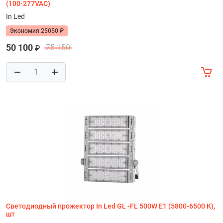
(100-277VAC)
In Led
Экономия 25050 ₽
50 100
75 150
₽
Светодиодный прожектор In Led GL -FL 500W E1 (5800-6500 К),
шт