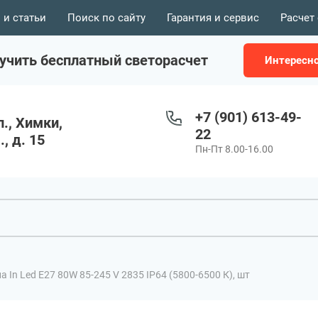
 и статьи
Поиск по сайту
Гарантия и сервис
Расчет
учить бесплатный светорасчет
Интересн
+7 (901) 613-49-
., Химки,
22
, д. 15
Пн-Пт 8.00-16.00
 In Led Е27 80W 85-245 V 2835 IP64 (5800-6500 К), шт