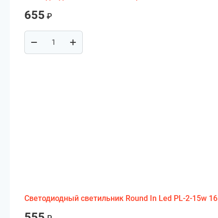
655
₽
Светодиодный светильник Round In Led PL-2-15w 165 
555